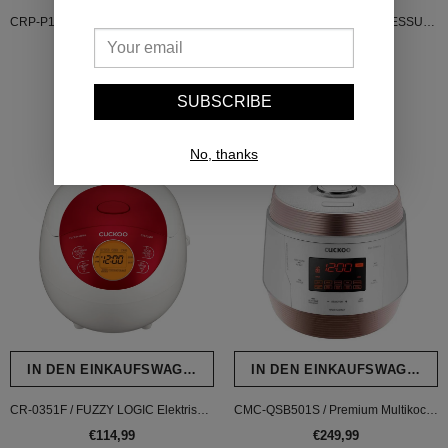
CRP-P1009S HP (Digitaler Dampfdruck) Reiskocher
CRP-LHTR0609F / TWIN PRESSURE IH (Induktion Dampfdruck) Reiskocher [Sprachführung auf Deutsch, Englisch und Koreanisch]
€279,99
€499,99
SUBSCRIBE
No, thanks
IN DEN EINKAUFSWAGEN LEGEN
IN DEN EINKAUFSWAGEN L
CR-0351F / FUZZY LOGIC Elektrischer Heizmethode Reiskocher
CMC-QSB501S / Premium Multikocher ICOOK Q5
€114,99
€249,99