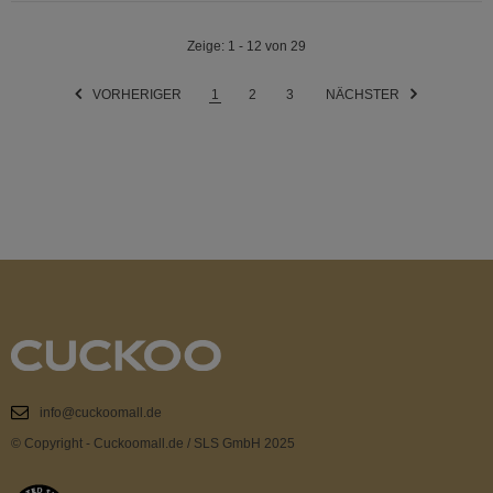
Zeige
: 1 - 12
von
29
VORHERIGER
1
2
3
NÄCHSTER
info@cuckoomall.de
© Copyright - Cuckoomall.de / SLS GmbH 2025