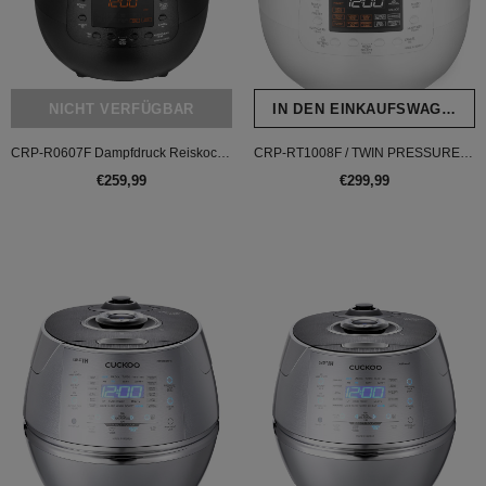
NICHT VERFÜGBAR
IN DEN EINKAUFSWAGEN L
CRP-R0607F Dampfdruck Reiskocher (HP)
CRP-RT1008F / TWIN PRESSURE (Digitaler Dampfdruck) Reiskocher
€259,99
€299,99