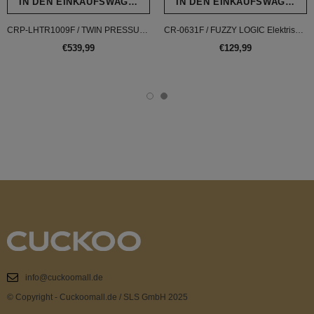
IN DEN EINKAUFSWAGEN LEGEN
IN DEN EINKAUFSWAGEN L
CRP-LHTR1009F / TWIN PRESSURE IH (Induktion Dampfdruck) Reiskocher
CR-0631F / FUZZY LOGIC Elektrischer Heizmethode Reiskocher
€539,99
€129,99
info@cuckoomall.de
© Copyright - Cuckoomall.de / SLS GmbH 2025