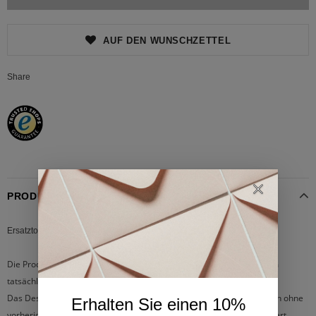
AUF DEN WUNSCHZETTEL
Share
PRODUKTINFORMATIONEN
Ersatztopf für CRP-DHSR0609F
Die Produktbilder dienen nur zur Veranschaulichung und können vom
tatsächlichen Produkt abweichen.
Das Design, die Farbe und die Spezifikationen dieses Produkts können ohne
Erhalten Sie einen 10%
vorherige Ankündigung zur Verbesserung der Produktqualität geändert