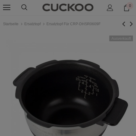
0
Startseite
Ersatztopf
Ersatztopf Für CRP-DHSR0609F
Ausverkauft