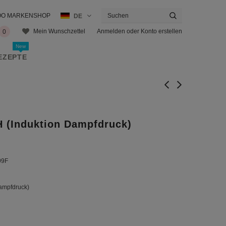
KOO MARKENSHOP
DE
Anmelden
oder
Konto erstellen
Mein Wunschzettel
0
New
EZEPTE
 (Induktion Dampfdruck)
09F
Dampfdruck)