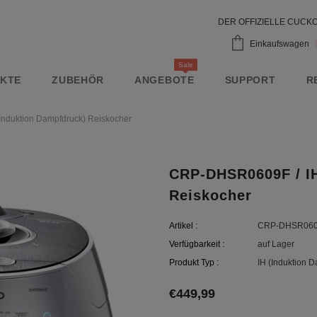
DER OFFIZIELLE CUC
Einkaufswagen
Sale
KTE
ZUBEHÖR
ANGEBOTE
SUPPORT
R
nduktion Dampfdruck) Reiskocher
CRP-DHSR0609F / IH
Reiskocher
Artikel :
CRP-DHSR06
Verfügbarkeit :
auf Lager
Produkt Typ :
IH (Induktion 
€449,99