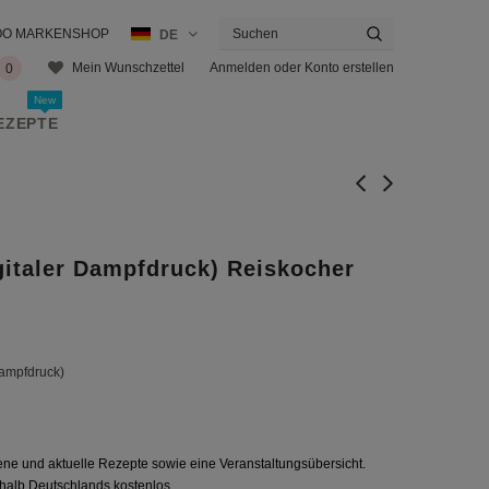
KOO MARKENSHOP
DE
Anmelden
oder
Konto erstellen
Mein Wunschzettel
0
New
EZEPTE
italer Dampfdruck) Reiskocher
Dampfdruck)
ene und aktuelle Rezepte sowie eine Veranstaltungsübersicht.
rhalb Deutschlands kostenlos.