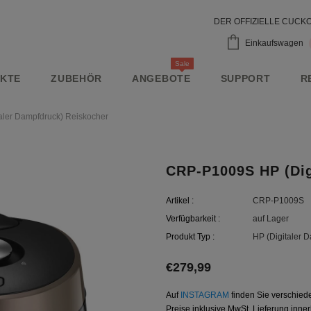
DER OFFIZIELLE CUC
Einkaufswagen
Sale
KTE
ZUBEHÖR
ANGEBOTE
SUPPORT
R
ler Dampfdruck) Reiskocher
CRP-P1009S HP (Dig
Artikel :
CRP-P1009S
Verfügbarkeit :
auf Lager
Produkt Typ :
HP (Digitaler 
€279,99
Auf
INSTAGRAM
finden Sie verschied
Preise inklusive MwSt. Lieferung inne